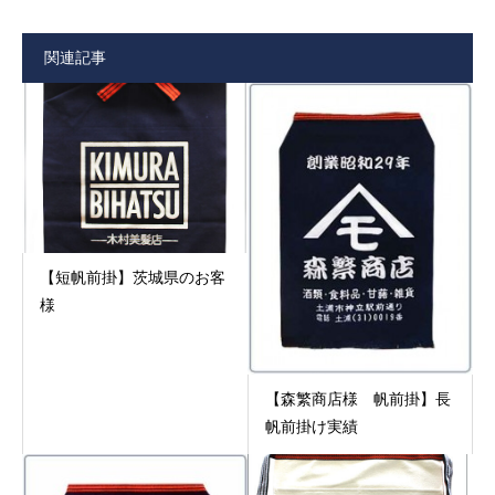
関連記事
【短帆前掛】茨城県のお客
様
【森繁商店様 帆前掛】長
帆前掛け実績