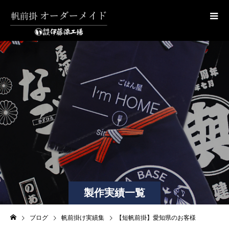
製作実績一覧
ブログ
帆前掛け実績集
【短帆前掛】愛知県のお客様