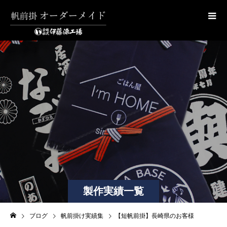
製作実績一覧
ブログ
帆前掛け実績集
【短帆前掛】長崎県のお客様