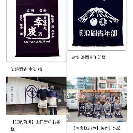
農協 浪岡青年部様
炭焼酒処 幸炭 様
【短帆前掛】山口県のお客
【お客様の声】矢作川水族
様