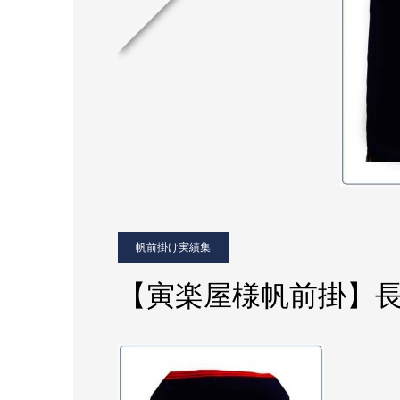
帆前掛け実績集
【寅楽屋様帆前掛】