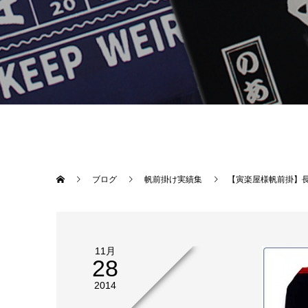
ブログ
帆前掛け実績集
【寅楽屋様帆前掛】
11月
28
2014