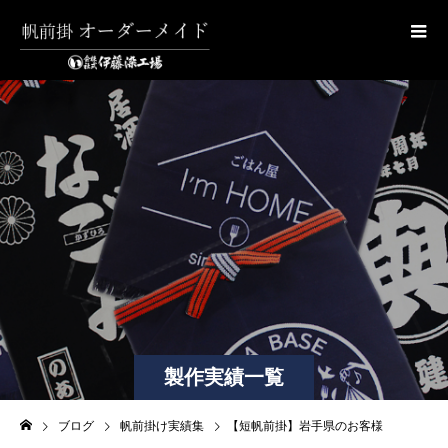
製作実績一覧
ブログ
帆前掛け実績集
【短帆前掛】岩手県のお客様