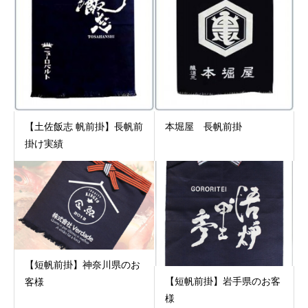
【土佐飯志 帆前掛】長帆前
本堀屋 長帆前掛
掛け実績
【短帆前掛】神奈川県のお
【短帆前掛】岩手県のお客
客様
様