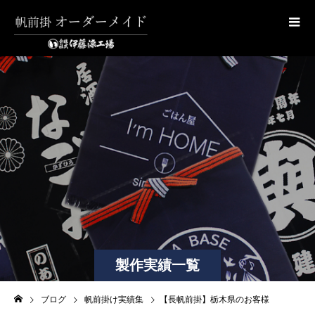
製作実績一覧
ブログ
帆前掛け実績集
【長帆前掛】栃木県のお客様