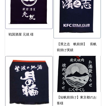
戦国酒屋 元就 様
【濱之志 帆前掛】 長帆
前掛け実績
【短帆前掛け】東京都のお
客様