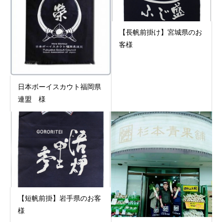
【長帆前掛け】宮城県のお
客様
日本ボーイスカウト福岡県
連盟 様
【短帆前掛】岩手県のお客
様