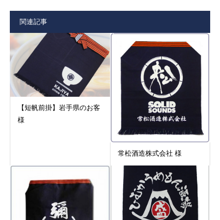
関連記事
【短帆前掛】岩手県のお客
様
常松酒造株式会社 様