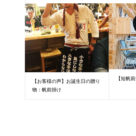
【短帆前
【お客様の声】お誕生日の贈り
物：帆前掛け