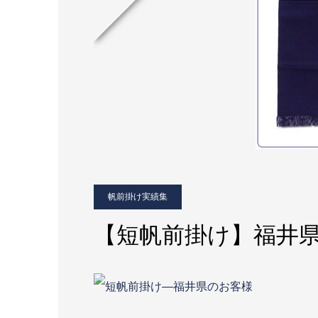
帆前掛け実績集
【短帆前掛け】福井