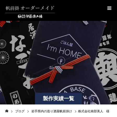
製作実績一覧
ブログ
岩手県内の造り酒屋帆前掛け
株式会社南部美人 様