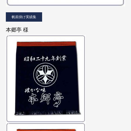
帆前掛け実績集
本郷亭 様