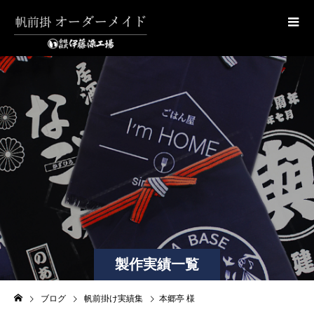
製作実績一覧
ブログ
帆前掛け実績集
本郷亭 様