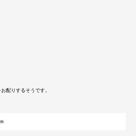
。
をお配りするそうです。
例