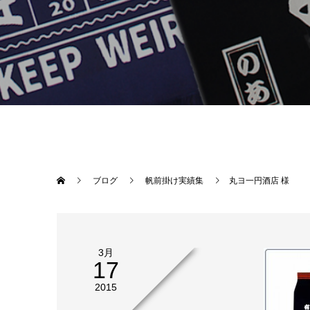
ブログ
帆前掛け実績集
丸ヨ一円酒店 様
3月
17
2015