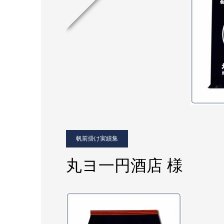
帆前掛け実績集
丸ヨ一円酒店 様