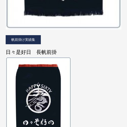
帆前掛け実績集
日々是好日 長帆前掛