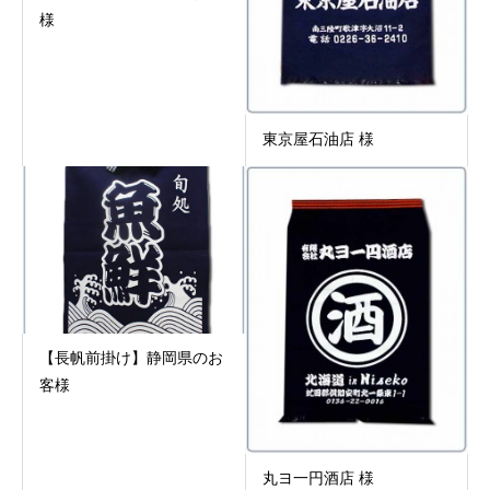
様
東京屋石油店 様
【長帆前掛け】静岡県のお
客様
丸ヨ一円酒店 様