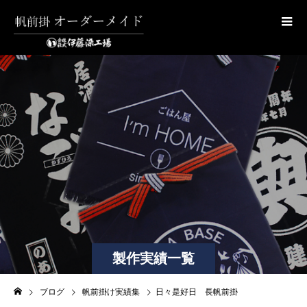
製作実績一覧
ブログ
帆前掛け実績集
日々是好日 長帆前掛