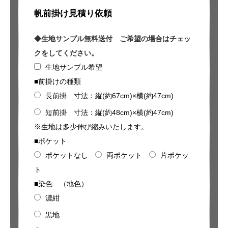
帆前掛け見積り依頼
◆生地サンプル無料送付 ご希望の場合はチェッ
クをしてください。
生地サンプル希望
■前掛けの種類
長前掛 寸法：縦(約67cm)×横(約47cm)
短前掛 寸法：縦(約48cm)×横(約47cm)
※生地は多少伸び縮みいたします。
■ポケット
ポケットなし
両ポケット
片ポケッ
ト
■染色 （地色）
濃紺
黒地