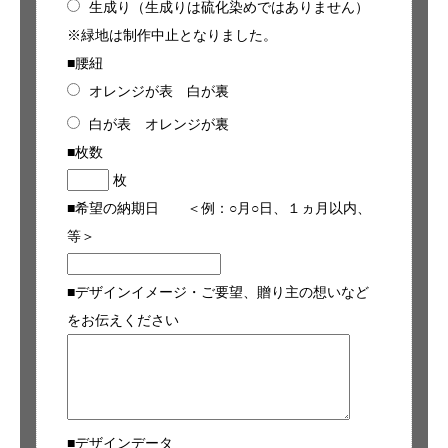
生成り（生成りは硫化染めではありません）
※緑地は制作中止となりました。
■腰紐
オレンジが表 白が裏
白が表 オレンジが裏
■枚数
枚
■希望の納期日 ＜例：○月○日、１ヵ月以内、
等＞
■デザインイメージ・ご要望、贈り主の想いなど
をお伝えください
■デザインデータ